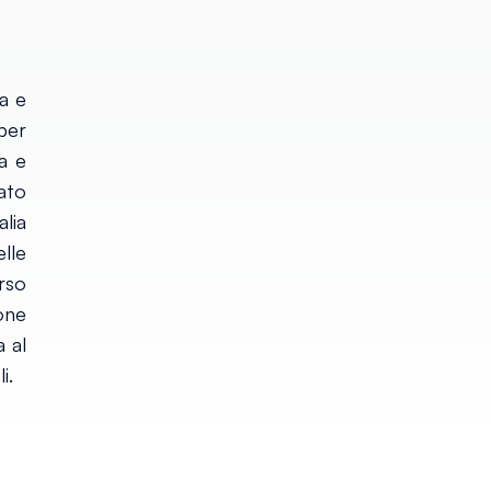
a e
per
a e
ato
alia
lle
rso
one
 al
i.