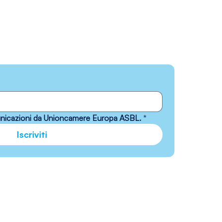
municazioni da Unioncamere Europa ASBL.
*
Iscriviti