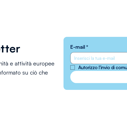
etter
E-mail
*
ità e attività europee
Autorizzo l’invio di co
nformato su ciò che