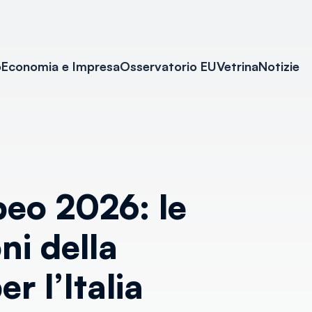
o
Economia e Impresa
Osservatorio EU
Vetrina
Notizie
eo 2026: le
i della
 l’Italia