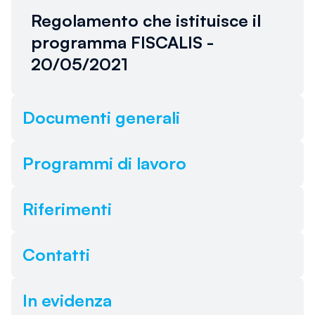
alcun link. Torna più tardi.
Regolamento che istituisce il
programma FISCALIS -
20/05/2021
Documenti generali
Programmi di lavoro
Riferimenti
Contatti
In evidenza